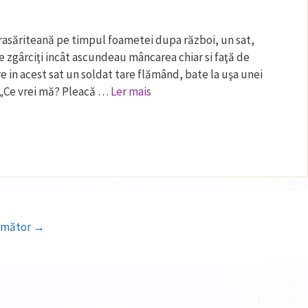
rasăriteană pe timpul foametei dupa război, un sat,
 zgârciţi incât ascundeau mâncarea chiar si faţă de
are in acest sat un soldat tare flămând, bate la uşa unei
. „Ce vrei mă? Pleacă …
Ler mais
a
rmător
→