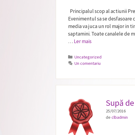
Principalul scop al actiunii P
Evenimentul sa se desfasoare cit
media va juca un rol major in ti
saptamini. Toate canalele de ma
…
Ler mais
Categorii
Uncategorized
Un comentariu
Supă de
25/07/2016
de
clbadmin