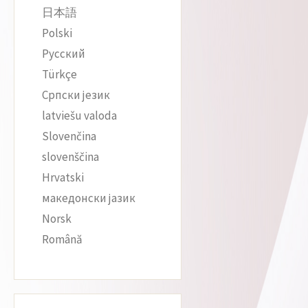
日本語
Polski
Русский
Türkçe
Српски језик
latviešu valoda
Slovenčina
slovenščina
Hrvatski
македонски јазик
Norsk
Română