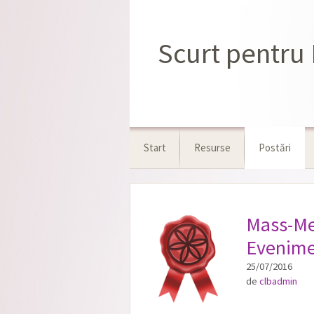
Sari
la
conținut
Scurt pentru 
Start
Resurse
Postări
Mass-Me
Evenim
25/07/2016
de
clbadmin