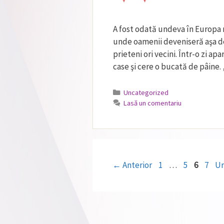
A fost odată undeva în Europa 
unde oamenii deveniseră aşa de
prieteni ori vecini. Într-o zi ap
case şi cere o bucată de pâine
Categorii
Uncategorized
Lasă un comentariu
Pagina
Pagina
Pagina
Pagin
←
Anterior
1
…
5
6
7
U