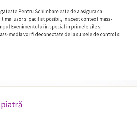
regateste Pentru Schimbare este de a asigura ca
 mai usor si pacifist posibil, in acest context mass-
mpul Evenimentului in special in primele zile si
ss-media vor fi deconectate de la sursele de control si
 piatră