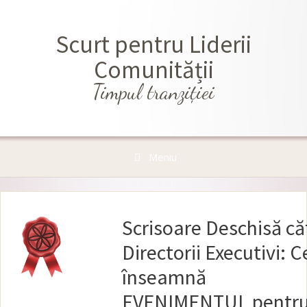
Sari
la
Scurt pentru Liderii
conținut
Comunității
Timpul tranziţiei
Meniu
Scrisoare Deschisă că
Directorii Executivi: C
înseamnă
EVENIMENTUL pentr