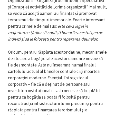
Organizations – Organizaţii de Influenţă Speculativă
şi Corupţie) activităţi de „crimă organizată”. Mai mult,
se vede că aceşti oameni au finanţat şi promovat
terorismul din timpuri imemoriale. Foarte interesant
pentru crimele de mai sus:
este ceva legal în
majoritatea ţărilor să confişti bunurile acestui gen de
indivizi şi să le foloseşti pentru repararea daunelor.
Oricum, pentru răsplata acestor daune, mecanismele
de stocare a bogăţiei ale acestor oameni e nevoie să
fie dezmontate. Asta nu înseamnă numai finalul
cartelului actual al băncilor centrale ci şi moartea
corporaţiei moderne. Esenţial, întreg stocul
corporativ – fie că e deţinut de persoane sau
investitori instituţionali – va fi necesar să fie plătit
pentru ca bogăţia să poată fi folosită pentru
reconstrucţia infrastructurii lumii precum şi pentru
răsplata pentru finanţarea terorismului şi a