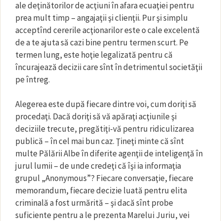
ale deţinătorilor de acţiuni în afara ecuaţiei pentru
prea mult timp – angajaţii şi clienţii. Pur şi simplu
acceptînd cererile acţionarilor este o cale excelentă
de a te ajuta să cazi bine pentru termen scurt. Pe
termen lung, este hoţie legalizată pentru că
încurajează decizii care sînt în detrimentul societăţii
pe întreg.
Alegerea este după fiecare dintre voi, cum doriţi să
procedaţi. Dacă doriţi să vă apăraţi acţiunile şi
deciziile trecute, pregătiţi-vă pentru ridiculizarea
publică – în cel mai bun caz. Ţineţi minte că sînt
multe Pălării Albe în diferite agenţii de inteligenţă în
jurul lumii – de unde credeţi că îşi ia informaţia
grupul „Anonymous”? Fiecare conversaţie, fiecare
memorandum, fiecare decizie luată pentru elita
criminală a fost urmărită – şi dacă sînt probe
suficiente pentru a le prezenta Marelui Juriu, vei