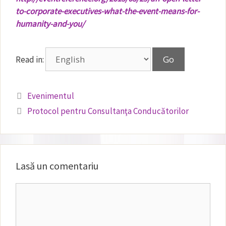
to-corporate-executives-what-the-event-means-for-
humanity-and-you/
Read in:
Categorii
Evenimentul
Protocol pentru Consultanţa Conducătorilor
Lasă un comentariu
Comentariu