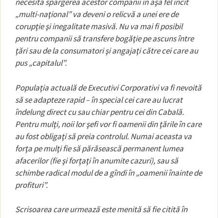
necesita spargerea acestor companii în aşa fel încît
„multi-naţional” va deveni o relicvă a unei ere de
corupţie şi inegalitate masivă. Nu va mai fi posibil
pentru companii să transfere bogăţie pe ascuns între
ţări sau de la consumatori şi angajaţi către cei care au
pus „capitalul”.
Populaţia actuală de Executivi Corporativi va fi nevoită
să se adapteze rapid – în special cei care au lucrat
îndelung direct cu sau chiar pentru cei din Cabală.
Pentru mulţi, noii lor şefi vor fi oamenii din ţările în care
au fost obligaţi să preia controlul. Numai aceasta va
forţa pe mulţi fie să părăsească permanent lumea
afacerilor (fie şi forţaţi în anumite cazuri), sau să
schimbe radical modul de a gîndi în „oamenii înainte de
profituri”.
Scrisoarea care urmează este menită să fie citită în