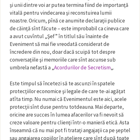
şi unii dintre voi ar putea termina fiind de importanţă
vitală pentru vindecarea şi reconstuirea lumii
noastre. Oricum, pînă ce anumite declaraţii publice
de căinţă sînt făcute – este improbabil ca cineva care
a avut cuvîntul „Şef” în titlul său înainte de
Eveniment să mai fie vreodată considerat de
încredere din nou, doar dacă scuipă tot despre
conversaţiile şi memoriile care sînt ascunse sub
umbrela nefastă a „
Acordurilor de Secretism
„.
Este timpul să încetezi să te ascunzi în spatele
protecţiilor economice şi legale de care te-ai agăţat
atîta timp. Nu numai că Evenimentul este aici, acele
protecţii sînt duse pentru totdeauna. Mai departe,
oricine are succes în lumea afacerilor va fi nevoit să
creze valoare pentru clienţi într-o manieră etică. Asta
înseamnă că nu mai pot fi trataţi angajaţii ca pe şeptel
sau angajarea copiilor în ateliere care sînt după toate