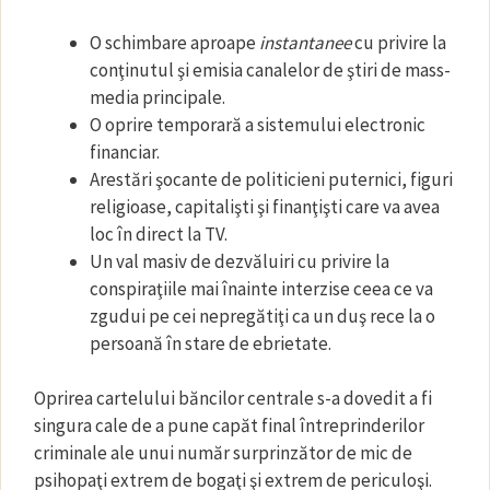
O schimbare aproape
instantanee
cu privire la
conţinutul şi emisia canalelor de ştiri de mass-
media principale.
O oprire temporară a sistemului electronic
financiar.
Arestări şocante de politicieni puternici, figuri
religioase, capitalişti şi finanţişti care va avea
loc în direct la TV.
Un val masiv de dezvăluiri cu privire la
conspiraţiile mai înainte interzise ceea ce va
zgudui pe cei nepregătiţi ca un duş rece la o
persoană în stare de ebrietate.
Oprirea cartelului băncilor centrale s-a dovedit a fi
singura cale de a pune capăt final întreprinderilor
criminale ale unui număr surprinzător de mic de
psihopaţi extrem de bogaţi şi extrem de periculoşi.