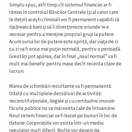
Simplu spus, atît timp cît sistemul financiar ar fi
rămas în controlul Băncilor Centrale (şi al celor care
le deţin) aceşti criminali vor fi permanent capabili să
tipărească bani şi să îi direcţioneze oriunde le e
necesar pentru a menţine propriul grup la putere.
Acum sursa lor de putere este oprită, dar viaţa de zi
cu zi va fi orice mai puţin normală, pentru o perioadă.
Greutăţi pot apărea, dar în final „noul normal” va fi
mult mai benefic pentru mase decît recenta stare de
lucruri.
Marea de schimbări rezultante va fi permanentă.
Odată cu multiplele dezvăluiri de activităţi
neconstituţionale, ilegale şi
cu certitudine imorale
făcute publice nu va mai exista cale de întoarcere.
Noul sistem financiar va fi bazat pe bunuri în loc de
datorie. Corporaţiile vor exista într-un mediu
regulator mult diferit. Multe vor deveni de