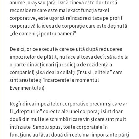
anume, oraş sau ţară. Dacă cineva este doritor să
reconsidere care este mai exact funcţia taxei
corporative, este uşor să reîncadrezi taxa pe profit
corporativă la ideea de corporaţie care este deţinută
„de oameni şi pentru oameni”.
De aici, orice executiv care se uită după reducerea
impozitelor de plătit, nu face altceva decît să ia de la
o parte din acţionari (jurisdicţia de rezidenţă a
companiei) şi să dea la ceilalţi (însuşi „elitele” care
sînt arestate şi încarcerate la momentul
Evenimentului).
Regîndirea impozitelor corporative precum şi care ar
fi „drepturile” corecte ale unei corporaţii sînt doar
două din multele schimbări care vin şi care sînt mult
întîrziate. Simplu spus, toate corporaţiile în
funcţiune au lăsat două din cele mai importante părţi