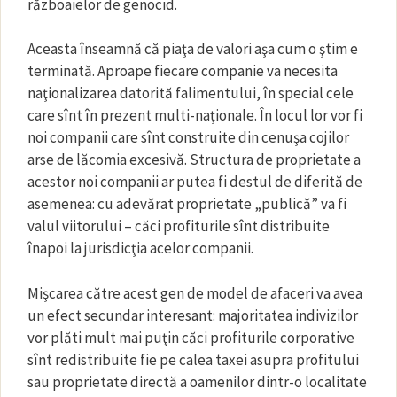
războaielor de genocid.
Aceasta înseamnă că piaţa de valori aşa cum o ştim e
terminată. Aproape fiecare companie va necesita
naţionalizarea datorită falimentului, în special cele
care sînt în prezent multi-naţionale. În locul lor vor fi
noi companii care sînt construite din cenuşa cojilor
arse de lăcomia excesivă. Structura de proprietate a
acestor noi companii ar putea fi destul de diferită de
asemenea: cu adevărat proprietate „publică” va fi
valul viitorului – căci profiturile sînt distribuite
înapoi la jurisdicţia acelor companii.
Mişcarea către acest gen de model de afaceri va avea
un efect secundar interesant: majoritatea indivizilor
vor plăti mult mai puţin căci profiturile corporative
sînt redistribuite fie pe calea taxei asupra profitului
sau proprietate directă a oamenilor dintr-o localitate