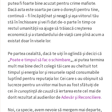
putea fi foarte bine acuzat pentru crime mafiote.
Dacă asta este soarta pe care o doreşti pentru tine,
continuă – fi încăpăţînat şi neagă şi aşa viitorul tău
stă în închisoare şi vei fi dat de-o parte în timp ce
restul umanităţii va ajuge să trăiască creşterea
economică şi a standardului de viaţă care pînă acum a
existat doar în visele lor.
Pe partea cealaltă, dacă te uiţi în oglindă şi decizi că
„
Poate e timpul să fac o schimbare
„, ai putea termina
mult mai bine decît colegii tăi care au cheltuit tot
timpul şi energia lor şi resursele rapid consumabile
luptînd pentru reputaţia lor. Cei care s-au obişnuit să
lucreze pentru un viitor mai bun au fost sfătuiţi de
cei
în cunoştinţă de cauză
că iertarea este cel mai de
dorit rezultat al audierilor de
Adevăr şi Reconciliere
.
Noi, ca specie, avem nevoie să mergem mai departe,