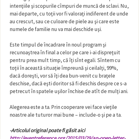
intenţiile şi scopurile cîmpuri de muncă de sclavi. Nu,
mai departe, cu toţii vor fi valoraţi indiferent de unde
au crescut, sau ce culoare de piele au şi care este
numele de familie nu va mai deschide uşi.
Este timpul de încadrare în noul program şi
recunoaştrea în final a celor pe care i-ai dispreţuit
pentru prea mult timp, că îţi sînt egali. Sîntem cu
toţii în această situaţie împreună şi ceilalţi, 99%,
dacă doreşti, vor să îţi dea bun-venit cu braţele
deschise, dacă eşti doritor să fi deschis despre ce s-a
petrecut în spatele uşilor închise de atît de mulţi ani.
Alegerea este a ta. Prin cooperare vei face vieţile
noastre ale tuturor mai bune – include-o şi pe a ta.
-Articolul original poate fi găsit aici
http://eventreference.org/2015/03/29/an-open-letter-