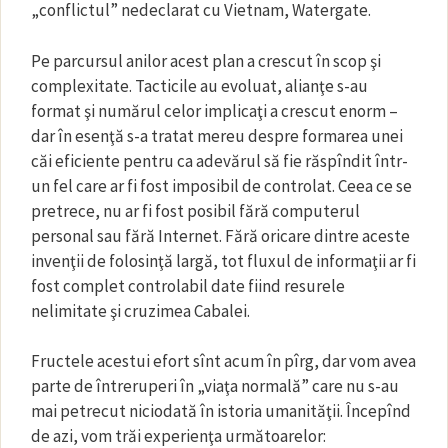
„conflictul” nedeclarat cu Vietnam, Watergate.
Pe parcursul anilor acest plan a crescut în scop şi
complexitate. Tacticile au evoluat, alianţe s-au
format şi numărul celor implicaţi a crescut enorm –
dar în esenţă s-a tratat mereu despre formarea unei
căi eficiente pentru ca adevărul să fie răspîndit într-
un fel care ar fi fost imposibil de controlat. Ceea ce se
pretrece, nu ar fi fost posibil fără computerul
personal sau fără Internet. Fără oricare dintre aceste
invenţii de folosinţă largă, tot fluxul de informaţii ar fi
fost complet controlabil date fiind resurele
nelimitate şi cruzimea Cabalei.
Fructele acestui efort sînt acum în pîrg, dar vom avea
parte de întreruperi în „viaţa normală” care nu s-au
mai petrecut niciodată în istoria umanităţii. Începînd
de azi, vom trăi experienţa următoarelor: