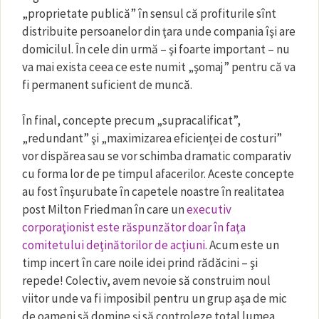
„proprietate publică” în sensul că profiturile sînt
distribuite persoanelor din ţara unde compania îşi are
domicilul. În cele din urmă – şi foarte important – nu
va mai exista ceea ce este numit „şomaj” pentru că va
fi permanent suficient de muncă.
În final, concepte precum „supracalificat”,
„redundant” şi „maximizarea eficienţei de costuri”
vor dispărea sau se vor schimba dramatic comparativ
cu forma lor de pe timpul afacerilor. Aceste concepte
au fost înşurubate în capetele noastre în realitatea
post Milton Friedman în care un
executiv
corporaţionist este răspunzător doar în faţa
comitetului deţinătorilor de acţiuni
. Acum este un
timp incert în care noile idei prind rădăcini – şi
repede! Colectiv, avem nevoie să construim noul
viitor unde va fi imposibil pentru un grup aşa de mic
de oameni să domine şi să controleze total lumea