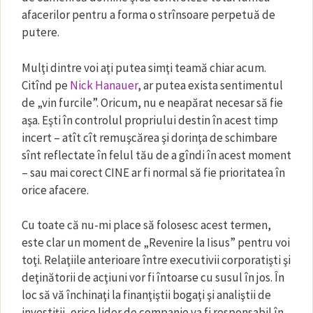
afacerilor pentru a forma o strînsoare perpetuă de
putere.
Mulţi dintre voi aţi putea simţi teamă chiar acum.
Citînd pe
Nick Hanauer
, ar putea exista sentimentul
de „vin furcile”. Oricum, nu e neapărat necesar să fie
aşa. Eşti în controlul propriului destin în acest timp
incert – atît cît remuşcărea şi dorinţa de schimbare
sînt reflectate în felul tău de a gîndi în acest moment
– sau mai corect CINE ar fi normal să fie prioritatea în
orice afacere.
Cu toate că nu-mi place să folosesc acest termen,
este clar un moment de „Revenire la Iisus” pentru voi
toţi. Relaţiile anterioare între executivii corporatişti şi
deţinătorii de acţiuni vor fi întoarse cu susul în jos. În
loc să vă închinaţi la finanţiştii bogaţi şi analiştii de
investiţii, orice lider de companie va fi responsabil în