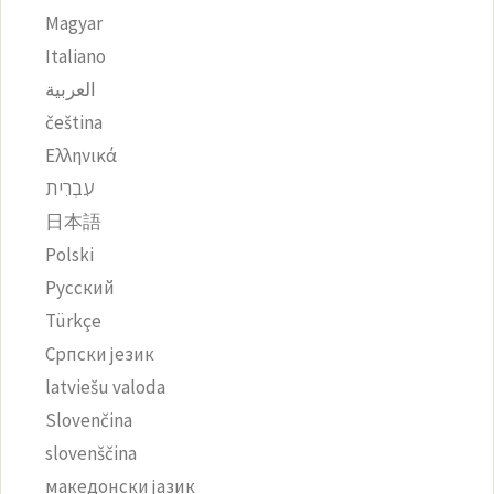
Magyar
Italiano
العربية
čeština‎
Ελληνικά
עִבְרִית
日本語
Polski
Русский
Türkçe
Српски језик
latviešu valoda
Slovenčina
slovenščina
македонски јазик