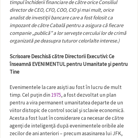
timpul închiderii financiare de către orice Consiliul
director de CEO, CFO, COO, CIO şi mai mult, orice
analist de investiţii bancare care a fost folosit ca
impozant de către Cabală pentru a asigura că fiecare
companie „publică” a lor serveşte cercului lor de crimă
organizată pe deasupra tuturor celorlalte interese.)
Scrisoare Deschisă către Directorii Executivi: Ce
înseamnă EVENIMENTUL pentru Umanitate şi pentru
Tine
Evenimentele la care asişti au fost în lucru de mult
timp. Cel puţin din
1975
, a fost dezvoltat un plan
pentru a vira permanent umanitatea departe de un
viitor distopic de control social şi sclavie economică.
Acesta a fost luat în considerare ca necesar de către
agenţi de inteligenţă după evenimentele oribile ale
zecilor de ani anteriori – precum asasinarea lui JFK,