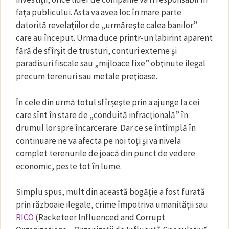
faţa publicului. Asta va avea loc în mare parte
datorită revelaţiilor de „urmăreşte calea banilor”
care au început. Urma duce printr-un labirint aparent
fără de sfîrşit de trusturi, conturi externe şi
paradisuri fiscale sau „mijloace fixe” obţinute ilegal
precum terenuri sau metale preţioase.
În cele din urmă totul sfîrşeşte prin a ajunge la cei
care sînt în stare de „conduită infracţională” în
drumul lor spre încarcerare. Dar ce se întîmplă în
continuare ne va afecta pe noi toţi şi va nivela
complet terenurile de joacă din punct de vedere
economic, peste tot în lume.
Simplu spus, mult din această bogăţie a fost furată
prin războaie ilegale, crime împotriva umanităţii sau
RICO
(Racketeer Influenced and Corrupt