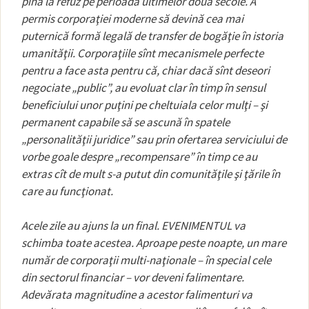
pînă la refuz pe perioada ultimelor două secole. A
permis corporaţiei moderne să devină cea mai
puternică formă legală de transfer de bogăţie în istoria
umanităţii. Corporaţiile sînt mecanismele perfecte
pentru a face asta pentru că, chiar dacă sînt deseori
negociate „public”, au evoluat clar în timp în sensul
beneficiului unor puţini pe cheltuiala celor mulţi – şi
permanent capabile să se ascună în spatele
„personalităţii juridice” sau prin ofertarea serviciului de
vorbe goale despre „recompensare” în timp ce au
extras cît de mult s-a putut din comunităţile şi ţările în
care au funcţionat.
Acele zile au ajuns la un final. EVENIMENTUL va
schimba toate acestea. Aproape peste noapte, un mare
număr de corporaţii multi-naţionale – în special cele
din sectorul financiar – vor deveni falimentare.
Adevărata magnitudine a acestor falimenturi va