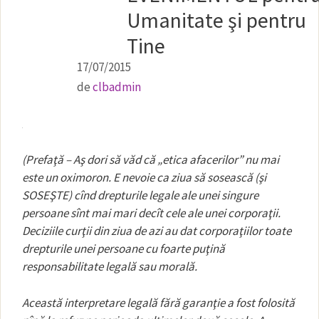
Umanitate şi pentru
Tine
17/07/2015
de
clbadmin
(Prefaţă – Aş dori să văd că „etica afacerilor” nu mai
este un oximoron. E nevoie ca ziua să sosească (şi
SOSEŞTE) cînd drepturile legale ale unei singure
persoane sînt mai mari decît cele ale unei corporaţii.
Deciziile curţii din ziua de azi au dat corporaţiilor toate
drepturile unei persoane cu foarte puţină
responsabilitate legală sau morală.
Această interpretare legală fără garanţie a fost folosită