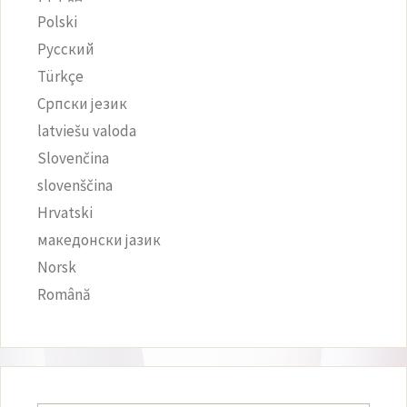
Polski
Русский
Türkçe
Српски језик
latviešu valoda
Slovenčina
slovenščina
Hrvatski
македонски јазик
Norsk
Română