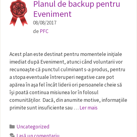
Planul de backup pentru
Eveniment
08/08/2017
de
PFC
Acest plan este destinat pentru momentele iniţiale
imediat după Eveniment, atunci când voluntarii vor
recunoaşte că punctul culminant s-a produs, pentru
a stopa eventuale întreruperi negative care pot
apărea în aşa fel încât liderii ori persoanele cheie să
îşi poată continua misiunea lor în folosul
comunităților. Dacă, din anumite motive, informaţiile
primite sunt insuficiente sau …
Ler mais
Categorii
Uncategorized
Lasă un comentariu