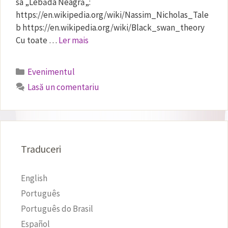
sa „Lebăda Neagră„:
https://en.wikipedia.org/wiki/Nassim_Nicholas_Tale
b https://en.wikipedia.org/wiki/Black_swan_theory
Cu toate …
Ler mais
Categorii
Evenimentul
Lasă un comentariu
Traduceri
English
Português
Português do Brasil
Español