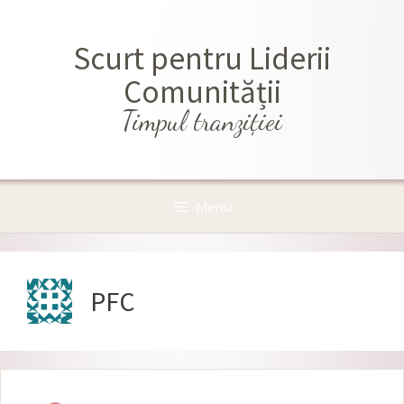
Sari
la
Scurt pentru Liderii
conținut
Comunității
Timpul tranziţiei
Meniu
PFC