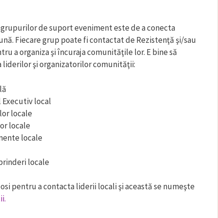
 grupurilor de suport eveniment este de a conecta
ună. Fiecare grup poate fi contactat de Rezistenţă şi/sau
tru a organiza şi încuraja comunităţile lor. E bine să
 liderilor şi organizatorilor comunităţii:
lă
l Executiv local
lor locale
or locale
imente locale
prinderi locale
olosi pentru a contacta liderii locali şi această se numeşte
i.