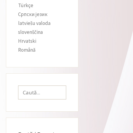
Türkçe
Српски језик
latviešu valoda
slovenščina
Hrvatski
Română
Caută
după: