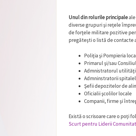
Unul din rolurile principale
ale
diverse grupuri şi reţele împre
de forţele militare pozitive pen
pregăteşti o listă de contacte a
Poliţia şi Pompieria loca
Primarul şi/sau Consiliu
Admnistratorul utilităţi
Admninstratorii spitalel
Şefii depozitelor de al
Oficialii şcolilor locale
Companii, firme şi între
Există o scrisoare care o poţi f
Scurt pentru Liderii Comunitati