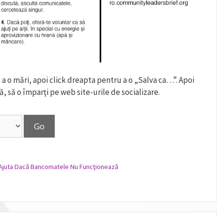
 a o mări, apoi click dreapta pentru a o „Salva ca…”. Apoi
ă, să o împarţi pe web site-urile de socializare.
 Ajuta Dacă Bancomatele Nu Funcţionează