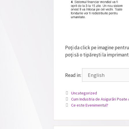
Poţi da click pe imagine pentru
poţi să o tipăreşti la imprimant
Read in:
Categorii
Uncategorized
Cum Industria de Asigurări Poate
Ce este Evenimentul?