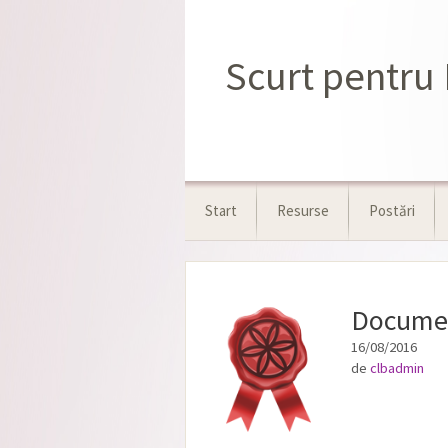
Sari
la
conținut
Scurt pentru 
Start
Resurse
Postări
Documen
16/08/2016
de
clbadmin